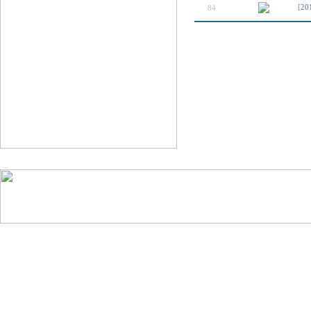
84
[
20