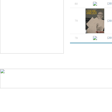
80
[
20
79
[
20
78
[
20