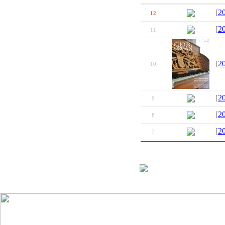
[
2
12
[
2
11
[
2
10
[
2
9
[
2
8
[
2
7