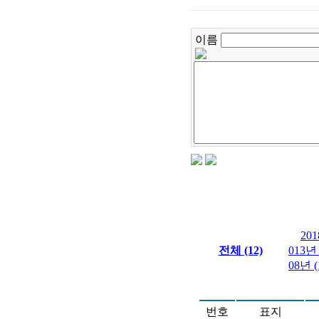
이름
201
전체 (12)
013년 
08년 (
번호
표지